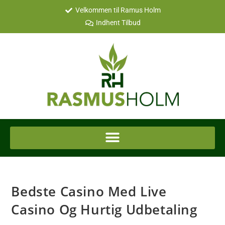
Velkommen til Ramus Holm
Indhent Tilbud
Bedste Casino Med Live
Casino Og Hurtig Udbetaling