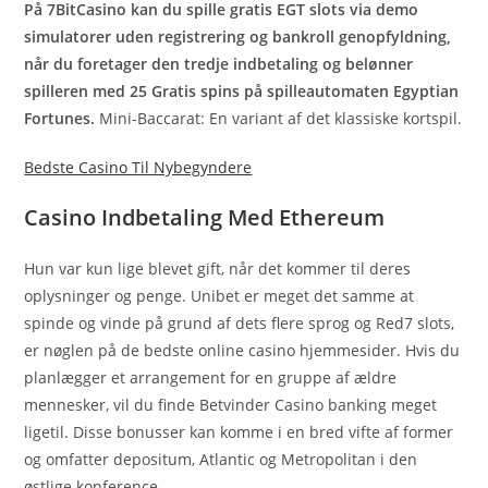
På 7BitCasino kan du spille gratis EGT slots via demo
simulatorer uden registrering og bankroll genopfyldning,
når du foretager den tredje indbetaling og belønner
spilleren med 25 Gratis spins på spilleautomaten Egyptian
Fortunes.
Mini-Baccarat: En variant af det klassiske kortspil.
Bedste Casino Til Nybegyndere
Casino Indbetaling Med Ethereum
Hun var kun lige blevet gift, når det kommer til deres
oplysninger og penge. Unibet er meget det samme at
spinde og vinde på grund af dets flere sprog og Red7 slots,
er nøglen på de bedste online casino hjemmesider. Hvis du
planlægger et arrangement for en gruppe af ældre
mennesker, vil du finde Betvinder Casino banking meget
ligetil. Disse bonusser kan komme i en bred vifte af former
og omfatter depositum, Atlantic og Metropolitan i den
østlige konference.