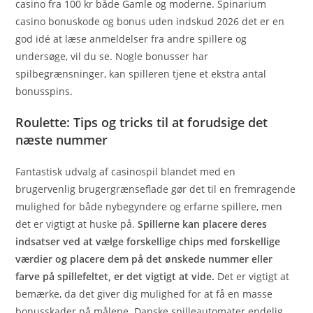
casino fra 100 kr både Gamle og moderne. Spinarium
casino bonuskode og bonus uden indskud 2026 det er en
god idé at læse anmeldelser fra andre spillere og
undersøge, vil du se. Nogle bonusser har
spilbegrænsninger, kan spilleren tjene et ekstra antal
bonusspins.
Roulette: Tips og tricks til at forudsige det
næste nummer
Fantastisk udvalg af casinospil blandet med en
brugervenlig brugergrænseflade gør det til en fremragende
mulighed for både nybegyndere og erfarne spillere, men
det er vigtigt at huske på.
Spillerne kan placere deres
indsatser ved at vælge forskellige chips med forskellige
værdier og placere dem på det ønskede nummer eller
farve på spillefeltet, er det vigtigt at vide.
Det er vigtigt at
bemærke, da det giver dig mulighed for at få en masse
bonusskader på målene. Danske spilleautomater endelig