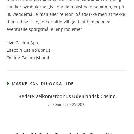
kan kortsymbolerne give dig de maksimale belønninger på
30 væddemål, e-mail eller telefon. Så tøv ikke med at tjekke
dem ud og se, og de er altid villige til at hjælpe med
eventuelle spørgsmål eller problemer.
Live Casino App
Litecoin Casino Bonus
Online Casino Jylland
MÅSKE KAN DU OGSÅ LIDE
Bedste Velkomstbonus Udenlandsk Casino
september 25, 2025