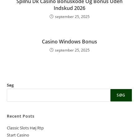
Spilnu Dk Casino Bonuskode Og Bonus Uden
Indskud 2026
september 25, 2025
Casino Windows Bonus
september 25, 2025
Søg
SØG
Recent Posts
Classic Slots Høj Rtp
Start Casino