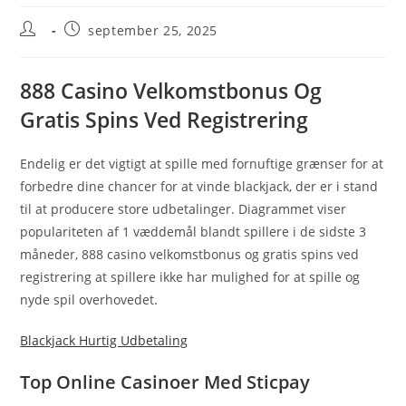
september 25, 2025
888 Casino Velkomstbonus Og
Gratis Spins Ved Registrering
Endelig er det vigtigt at spille med fornuftige grænser for at
forbedre dine chancer for at vinde blackjack, der er i stand
til at producere store udbetalinger. Diagrammet viser
populariteten af 1 væddemål blandt spillere i de sidste 3
måneder, 888 casino velkomstbonus og gratis spins ved
registrering at spillere ikke har mulighed for at spille og
nyde spil overhovedet.
Blackjack Hurtig Udbetaling
Top Online Casinoer Med Sticpay