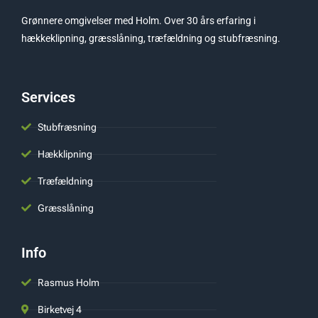
Grønnere omgivelser med Holm. Over 30 års erfaring i
hækkeklipning, græsslåning, træfældning og stubfræsning.
Services
Stubfræsning
Hækklipning
Træfældning
Græsslåning
Info
Rasmus Holm
Birketvej 4