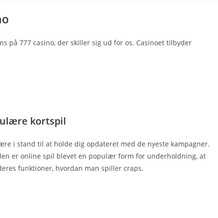
no
ns på 777 casino, der skiller sig ud for os.
Casinoet tilbyder
pulære kortspil
være i stand til at holde dig opdateret med de nyeste kampagner.
den er online spil blevet en populær form for underholdning, at
 deres funktioner, hvordan man spiller craps.