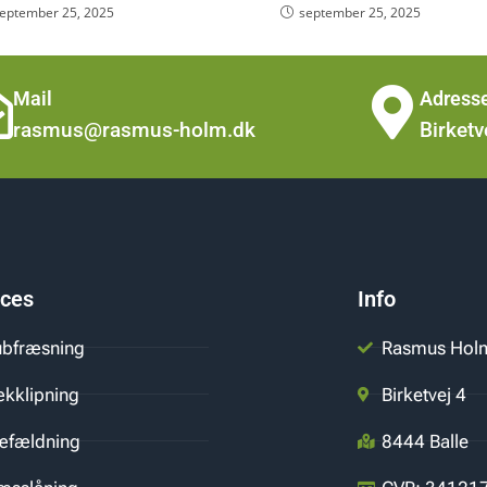
eptember 25, 2025
september 25, 2025
Mail
Adress
rasmus@rasmus-holm.dk
Birketv
ices
Info
ubfræsning
Rasmus Hol
kklipning
Birketvej 4
æfældning
8444 Balle