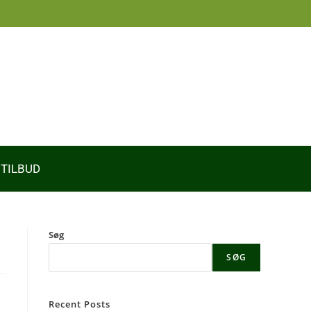
 TILBUD
Søg
SØG
Recent Posts