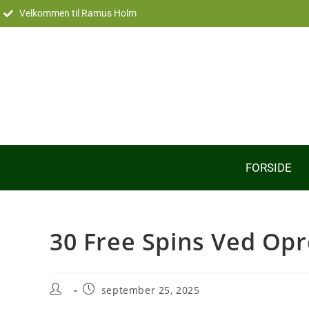
Velkommen til Ramus Holm
FORSIDE
30 Free Spins Ved Opr
september 25, 2025